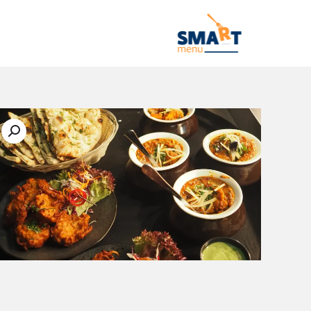
خطي
لى
لمحتوى